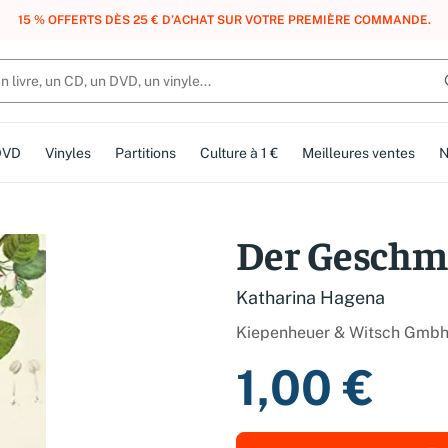
, DES POINTS, DES RÉCOMPENSES :
REJOIGNEZ GRATUITEMENT LE CLUB 
DVD
Vinyles
Partitions
Culture à 1 €
Meilleures ventes
N
Der Geschm
Katharina Hagena
Kiepenheuer & Witsch Gmb
1,00 €