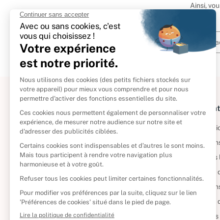
Ainsi, vo
À propos
Informat
Politique de retour
Informatio
Reprendre vos livres
Condition
Qui sommes-nous ?
Mentions 
Foire aux questions
Politique 
Nos engagements
Condition
CD d'occasion
Politique
DVD d'occasion
Gérer vos