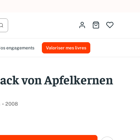
AMMAREAL.
Identifiez-vous
Aller au panier
Lancer la recherche
os engagements
Valoriser mes livres
ack von Apfelkernen
h
2008