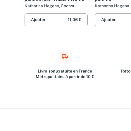
CD MP3 - 616 Mo
Katharina Hagena, Cachou
Katharina Hagena
Kirsch et Bernard Kreiss
Ajouter
11,06 €
Ajouter
Livraison gratuite en France
Retou
Métropolitaine à partir de 10 €