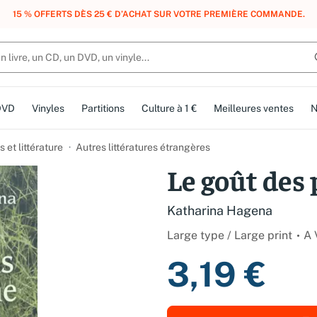
, DES POINTS, DES RÉCOMPENSES :
REJOIGNEZ GRATUITEMENT LE CLUB 
DVD
Vinyles
Partitions
Culture à 1 €
Meilleures ventes
N
et littérature
Autres littératures étrangères
Le goût des
Katharina Hagena
Large type / Large print
A 
3,19 €