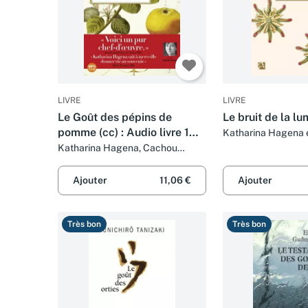
LIVRE
LIVRE
Le Goût des pépins de
Le bruit de la lu
pomme (cc) : Audio livre 1
Katharina Hagena 
Gepner
CD MP3 - 616 Mo
Katharina Hagena, Cachou
Kirsch et Bernard Kreiss
Ajouter
11,06 €
Ajouter
Très bon
Très bon