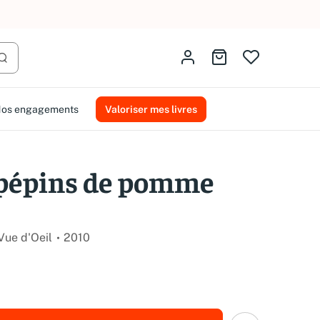
AMMAREAL.
Identifiez-vous
Aller au panier
Lancer la recherche
os engagements
Valoriser mes livres
 pépins de pomme
Vue d'Oeil
2010