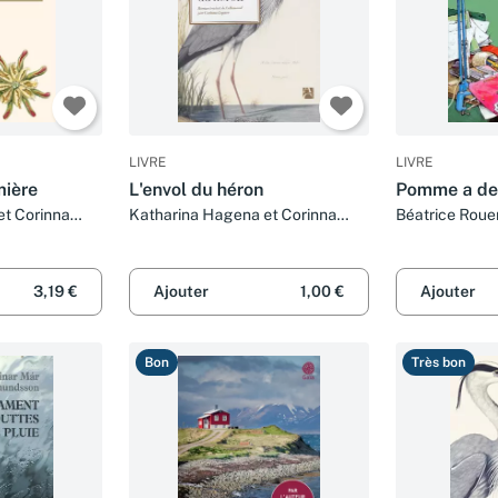
LIVRE
LIVRE
mière
L'envol du héron
Pomme a de
et Corinna
Katharina Hagena et Corinna
Béatrice Roue
Gepner
3,19 €
Ajouter
1,00 €
Ajouter
Bon
Très bon