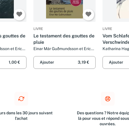
LIVRE
LIVRE
s gouttes de
Le testament des gouttes de
Vom Schlaf
pluie
Verschwind
sson et Eric
Einar Már Guðmundsson et Eric
Katharina Ha
Boury
1,00 €
Ajouter
3,19 €
Ajouter
rs dans les 30 jours suivant
Des questions ? Notre équip
l'achat
là pour vous et répond sou
ouvrées.