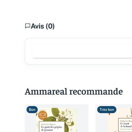
Avis (0)
Ammareal recommande
Bon
Très bon