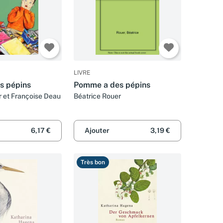
LIVRE
s pépins
Pomme a des pépins
r et Françoise Deau
Béatrice Rouer
6,17 €
Ajouter
3,19 €
Très bon