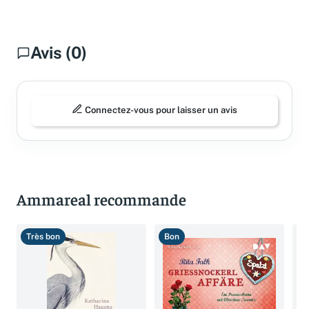
Avis (0)
Connectez-vous pour laisser un avis
Ammareal recommande
Très bon
Bon
B