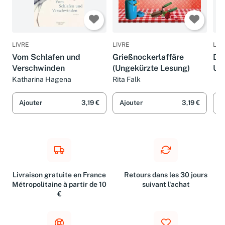
LIVRE
LIVRE
LIV
Vom Schlafen und
Grießnockerlaffäre
Di
Verschwinden
(Ungekürzte Lesung)
Un
Katharina Hagena
Rita Falk
Ajouter
3,19 €
Ajouter
3,19 €
A
Livraison gratuite en France
Retours dans les 30 jours
Métropolitaine à partir de 10
suivant l'achat
€