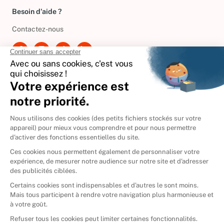
Besoin d'aide ?
Contactez-nous
International
🇪🇸
Espagne
🇩🇪
Allemagne
🇮🇹
Italie
Donner vos livres