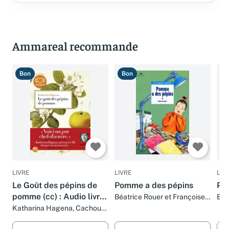
Ammareal recommande
Bon
Bon
B
LIVRE
LIVRE
LIV
Le Goût des pépins de
Pomme a des pépins
Po
pomme (cc) : Audio livre
Béatrice Rouer et Françoise
Béa
Deau
1 CD MP3 - 616 Mo
Katharina Hagena, Cachou
Kirsch et Bernard Kreiss