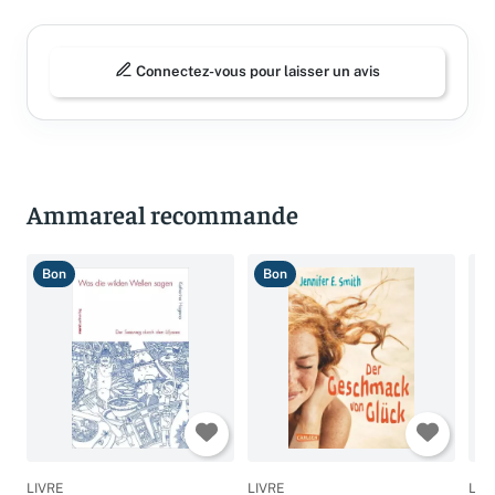
Connectez-vous pour laisser un avis
Ammareal recommande
Bon
Bon
T