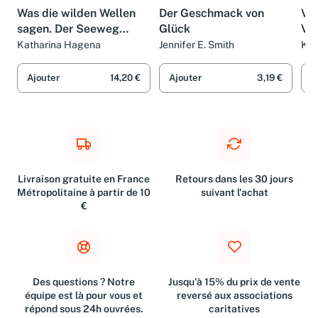
LIVRE
LIVRE
LIV
Was die wilden Wellen
Der Geschmack von
Vo
sagen. Der Seeweg
Glück
Ve
durch den Ulysses
Katharina Hagena
Jennifer E. Smith
Kat
Ajouter
14,20 €
Ajouter
3,19 €
A
Livraison gratuite en France
Retours dans les 30 jours
Métropolitaine à partir de 10
suivant l'achat
€
Des questions ? Notre
Jusqu'à 15% du prix de vente
équipe est là pour vous et
reversé aux associations