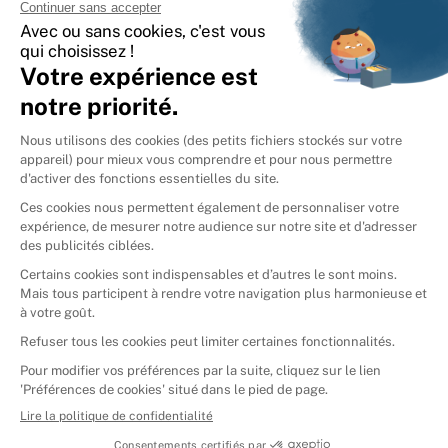
International
🇪🇸
Espagne
🇩🇪
Allemagne
🇮🇹
Italie
Donner vos livres
Ammareal © 2026