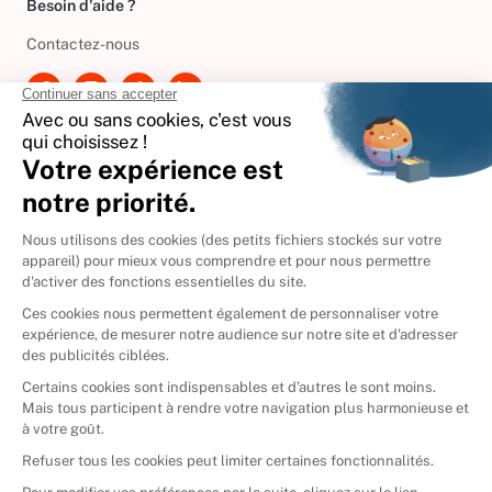
Besoin d'aide ?
Contactez-nous
International
🇪🇸
Espagne
🇩🇪
Allemagne
🇮🇹
Italie
Donner vos livres