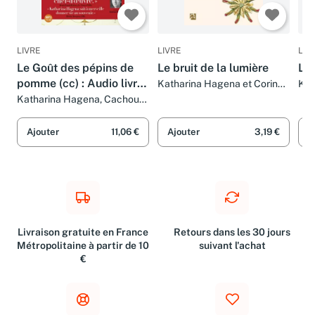
LIVRE
LIVRE
LIV
Le Goût des pépins de
Le bruit de la lumière
L'e
pomme (cc) : Audio livre
Katharina Hagena et Corinna
Kat
Gepner
Gep
1 CD MP3 - 616 Mo
Katharina Hagena, Cachou
Kirsch et Bernard Kreiss
Ajouter
11,06 €
Ajouter
3,19 €
A
Livraison gratuite en France
Retours dans les 30 jours
Métropolitaine à partir de 10
suivant l'achat
€