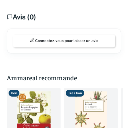
Avis (0)
Connectez-vous pour laisser un avis
Ammareal recommande
Bon
Très bon
B