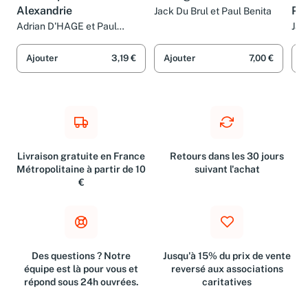
Alexandrie
Pol
Jack Du Brul et Paul Benita
Sig
Adrian D'HAGE et Paul
Jam
Benita
BE
Ajouter
3,19 €
Ajouter
7,00 €
A
Livraison gratuite en France
Retours dans les 30 jours
Métropolitaine à partir de 10
suivant l'achat
€
Des questions ? Notre
Jusqu'à 15% du prix de vente
équipe est là pour vous et
reversé aux associations
répond sous 24h ouvrées.
caritatives