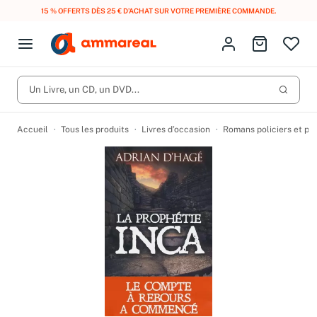
15 % OFFERTS DÈS 25 € D’ACHAT SUR VOTRE PREMIÈRE COMMANDE.
Fermer le menu
Identifiez-vous
Aller au p
Open menu
Livres d’occasion
Lancer 
Un Livre, un CD, un DVD...
CD d'occasion
Produits
Catégories
DVD d'occasion
Accueil
Tous les produits
Livres d’occasion
Romans policiers et po
Vinyles d'occasion
Partitions
Culture à 1 €
Vous n'avez pas trouvé l'article que vous cherchiez ?
Activez les notifications dans votre compte pour être alerté dès
Meilleures ventes
qu'il est en stock.
Nos engagements
Créer une alerte