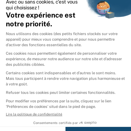
International
🇪🇸
Espagne
🇩🇪
Allemagne
🇮🇹
Italie
Donner vos livres
Ammareal © 2026