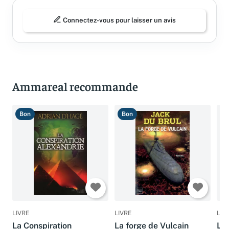
Connectez-vous pour laisser un avis
Ammareal recommande
Bon
Bon
B
LIVRE
LIVRE
LIV
La Conspiration
La forge de Vulcain
La 