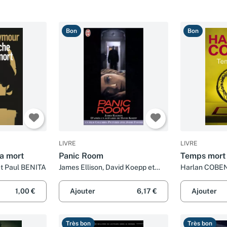
Bon
Bon
LIVRE
LIVRE
la mort
Panic Room
Temps mort
t Paul BENITA
James Ellison, David Koepp et
Harlan COBEN
Paul Benita
1,00 €
Ajouter
6,17 €
Ajouter
Très bon
Très bon