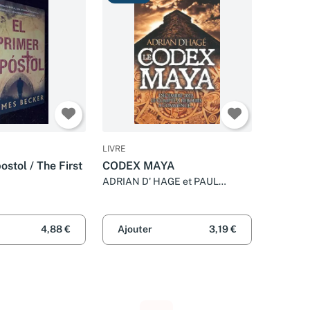
LIVRE
ostol / The First
CODEX MAYA
ADRIAN D' HAGE et PAUL
BENITA
4,88 €
Ajouter
3,19 €