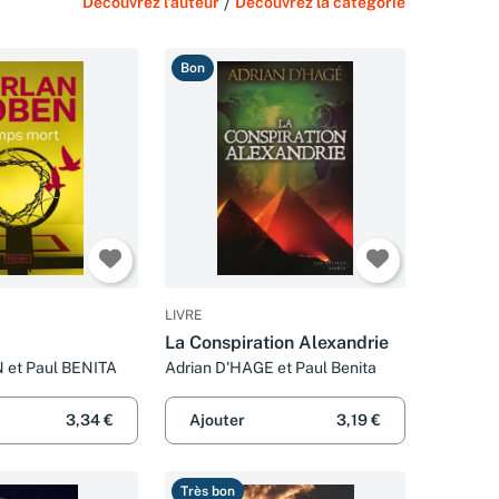
Découvrez l'auteur
/
Découvrez la catégorie
Bon
LIVRE
La Conspiration Alexandrie
 et Paul BENITA
Adrian D'HAGE et Paul Benita
3,34 €
Ajouter
3,19 €
Très bon