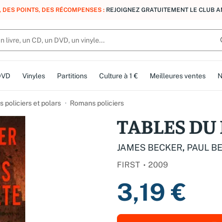
N GRATUITE DÈS 10 € D'ACHAT EN FRANCE MÉTROPOLITAINE AVEC MONDI
DVD
Vinyles
Partitions
Culture à 1 €
Meilleures ventes
N
 policiers et polars
Romans policiers
TABLES DU
JAMES BECKER
,
PAUL B
FIRST
2009
3,19 €