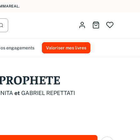
AL RELAY
.
Identifiez-vous
Aller au panier
Lancer la recherche
os engagements
Valoriser mes livres
 PROPHETE
ENITA
et
GABRIEL REPETTATI