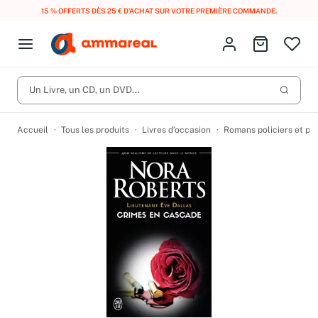
UN ACHAT, DES POINTS, DES RÉCOMPENSES :
REJOIGNEZ GRATUITEMENT LE
CLUB AMMAREAL.
Fermer le menu
Identifiez-vous
Aller au p
Open menu
Livres d’occasion
Lancer 
CD d'occasion
Un Livre, un CD, un DVD...
Produits
Catégories
DVD d'occasion
Accueil
Tous les produits
Livres d’occasion
Romans policiers et po
Vinyles d'occasion
Partitions
Culture à 1 €
Vous n'avez pas trouvé l'article que vous cherchiez ?
Activez les notifications dans votre compte pour être alerté dès
Meilleures ventes
qu'il est en stock.
Nos engagements
Créer une alerte