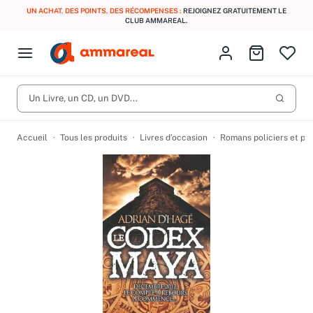
UN ACHAT, DES POINTS, DES RÉCOMPENSES :
REJOIGNEZ GRATUITEMENT LE
CLUB AMMAREAL.
Fermer le menu
Identifiez-vous
Aller au p
Open menu
Livres d’occasion
Lancer 
CD d'occasion
Un Livre, un CD, un DVD...
Produits
Catégories
DVD d'occasion
Accueil
Tous les produits
Livres d’occasion
Romans policiers et po
Vinyles d'occasion
Partitions
Culture à 1 €
Vous n'avez pas trouvé l'article que vous cherchiez ?
Activez les notifications dans votre compte pour être alerté dès
Meilleures ventes
qu'il est en stock.
Nos engagements
Créer une alerte