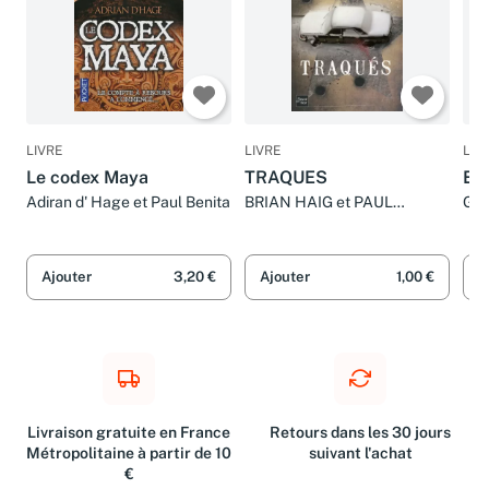
LIVRE
LIVRE
LIV
Le codex Maya
TRAQUES
En 
Adiran d' Hage et Paul Benita
BRIAN HAIG et PAUL
Ger
BENITA
BE
Ajouter
3,20 €
Ajouter
1,00 €
A
Livraison gratuite en France
Retours dans les 30 jours
Métropolitaine à partir de 10
suivant l'achat
€