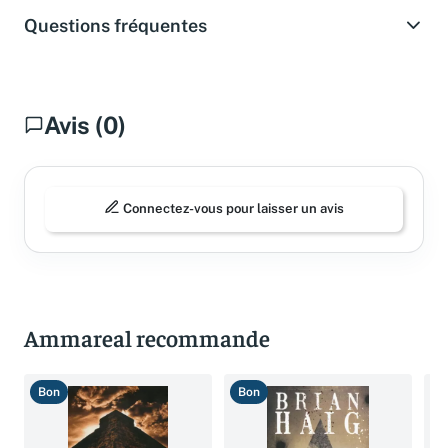
Questions fréquentes
Avis (0)
Connectez-vous pour laisser un avis
Ammareal recommande
Bon
Bon
T