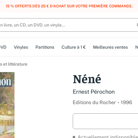
, DES POINTS, DES RÉCOMPENSES :
REJOIGNEZ GRATUITEMENT LE CLUB 
DVD
Vinyles
Partitions
Culture à 1 €
Meilleures ventes
N
et littérature
Néné
Ernest Pérochon
Editions du Rocher
1996
Actuellement indisponible