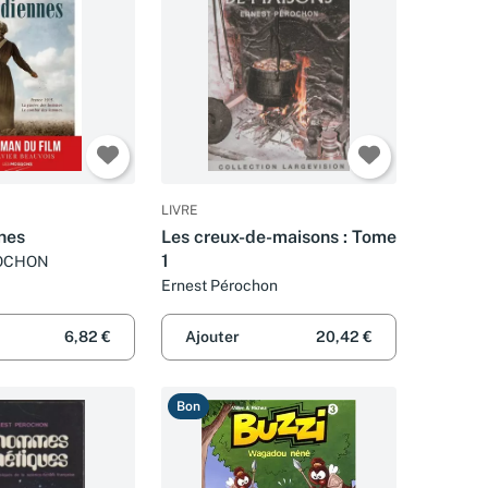
LIVRE
nes
Les creux-de-maisons : Tome
1
OCHON
Ernest Pérochon
6,82 €
Ajouter
20,42 €
Bon