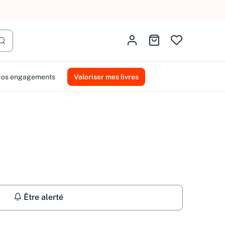
AMMAREAL.
Identifiez-vous
Aller au panier
Lancer la recherche
os engagements
Valoriser mes livres
Être alerté