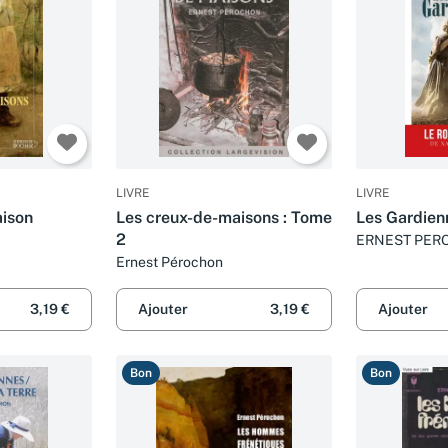
LIVRE
LIVRE
ison
Les creux-de-maisons : Tome
Les Gardien
2
ERNEST PER
Ernest Pérochon
3,19 €
Ajouter
3,19 €
Ajouter
Bon
Bon