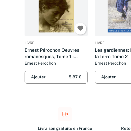
LIVRE
LIVRE
Ernest Pérochon Oeuvres
Les gardiennes
romanesques, Tome 1 :
la terre Tome 2
Babette et ses frères-Les
Ernest Pérochon
Ernest Pérochon
gardiennes - Le crime
étrange de Lise Balzan -
Ajouter
5,87 €
Ajouter
Marie-Rose Méchain
Livraison gratuite en France
Retou