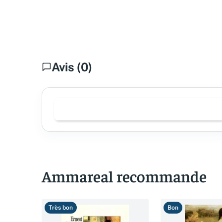
Avis (0)
Ammareal recommande
Très bon
Bon