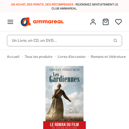
UN ACHAT, DES POINTS, DES RÉCOMPENSES :
REJOIGNEZ GRATUITEMENT LE
CLUB AMMAREAL.
Fermer le menu
Identifiez-vous
Aller au p
Open menu
Livres d’occasion
Lancer 
CD d'occasion
Un Livre, un CD, un DVD...
Produits
Catégories
DVD d'occasion
Accueil
Tous les produits
Livres d’occasion
Romans et littérature
Vinyles d'occasion
Partitions
Culture à 1 €
Vous n'avez pas trouvé l'article que vous cherchiez ?
Activez les notifications dans votre compte pour être alerté dès
Meilleures ventes
qu'il est en stock.
Nos engagements
Créer une alerte