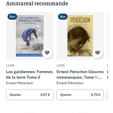
Ammareal recommande
Bon
Bon
B
LIVRE
LIVRE
LIV
Les gardiennes: Femmes
Ernest Pérochon Oeuvres
Le
de la terre Tome 2
romanesques, Tome 1 :
Ern
Babette et ses frères-Les
Ernest Pérochon
Ernest Pérochon
gardiennes - Le crime
étrange de Lise Balzan -
Ajouter
4,07 €
Ajouter
5,70 €
A
Marie-Rose Méchain