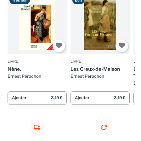
Très bon
Bon
B
LIVRE
LIVRE
LIV
Nêne.
Les Creux-de-Maison
Les
To
Ernest Pérochon
Ernest Pérochon
Ern
Ajouter
3,19 €
Ajouter
3,19 €
A