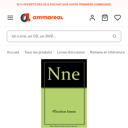
15 % OFFERTS DÈS 25 € D’ACHAT SUR VOTRE PREMIÈRE COMMANDE.
Fermer le menu
Identifiez-vous
Aller au p
Open menu
Livres d’occasion
Lancer 
Un Livre, un CD, un DVD...
CD d'occasion
Produits
Catégories
DVD d'occasion
Accueil
Tous les produits
Livres d’occasion
Romans et littérature
Vinyles d'occasion
Partitions
Culture à 1 €
Vous n'avez pas trouvé l'article que vous cherchiez ?
Activez les notifications dans votre compte pour être alerté dès
Meilleures ventes
qu'il est en stock.
Nos engagements
Créer une alerte