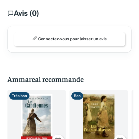
Avis (0)
Connectez-vous pour laisser un avis
Ammareal recommande
Très bon
Bon
B