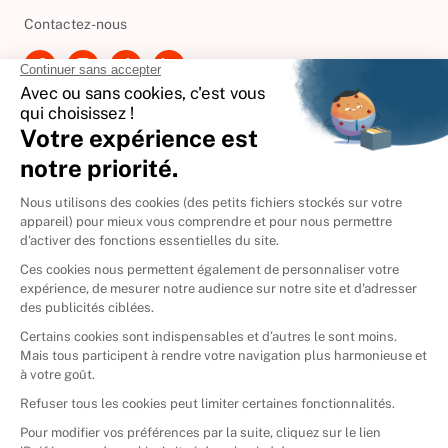
Besoin d'aide ?
Contactez-nous
International
🇪🇸
Espagne
🇩🇪
Allemagne
🇮🇹
Italie
Donner vos livres