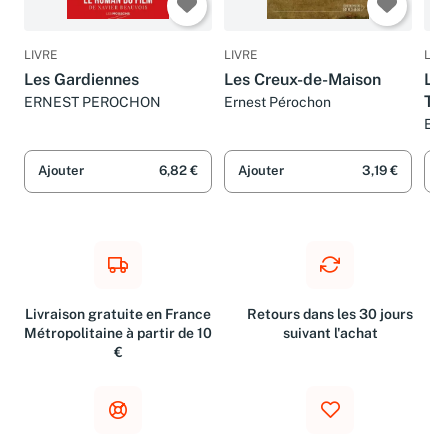
LIVRE
LIVRE
LIV
Les Gardiennes
Les Creux-de-Maison
Les
To
ERNEST PEROCHON
Ernest Pérochon
Ern
Ajouter
6,82 €
Ajouter
3,19 €
A
Livraison gratuite en France
Retours dans les 30 jours
Métropolitaine à partir de 10
suivant l'achat
€