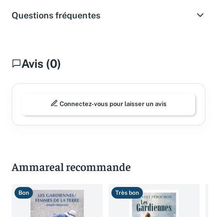
Questions fréquentes
Avis (0)
Connectez-vous pour laisser un avis
Ammareal recommande
Bon
Très bon
T