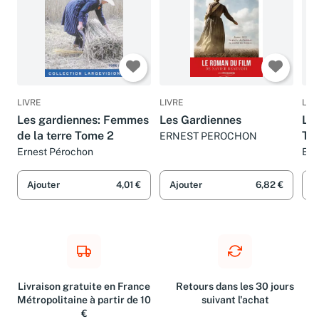
LIVRE
LIVRE
LIV
Les gardiennes: Femmes
Les Gardiennes
Les
de la terre Tome 2
To
ERNEST PEROCHON
Ernest Pérochon
Ern
Ajouter
4,01 €
Ajouter
6,82 €
A
Livraison gratuite en France
Retours dans les 30 jours
Métropolitaine à partir de 10
suivant l'achat