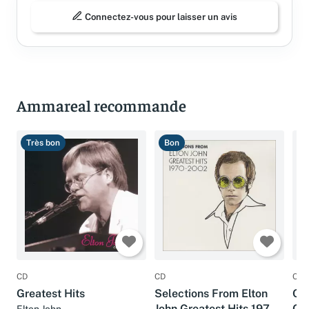
Connectez-vous pour laisser un avis
Ammareal recommande
Très bon
Bon
T
CD
CD
CD
Greatest Hits
Selections From Elton
One