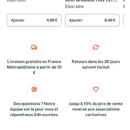
John Greatest Hits 1970-
Gre
Elton John
2002
Elton John
Elt
Ajouter
4,99 €
Ajouter
6,49 €
A
Livraison gratuite en France
Retours dans les 30 jours
Métropolitaine à partir de 10
suivant l'achat
€
Des questions ? Notre
Jusqu'à 15% du prix de vente
équipe est là pour vous et
reversé aux associations
répond sous 24h ouvrées.
caritatives