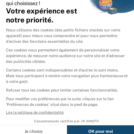
International
🇪🇸
Espagne
🇩🇪
Allemagne
🇮🇹
Italie
Donner vos livres
Ammareal © 2026
Afficher tous les résultats