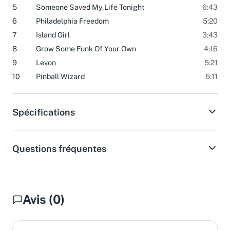
Ford)
5
Someone Saved My Life Tonight
6:43
6
Philadelphia Freedom
5:20
7
Island Girl
3:43
8
Grow Some Funk Of Your Own
4:16
9
Levon
5:21
10
Pinball Wizard
5:11
Spécifications
Questions fréquentes
Avis (0)