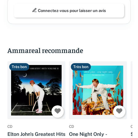
Connectez-vous pour laisser un avis
Ammareal recommande
Très bon
Très bon
B
CD
CD
CD