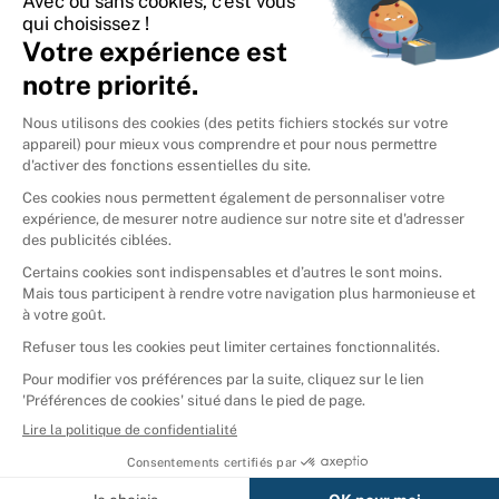
International
🇪🇸
Espagne
🇩🇪
Allemagne
🇮🇹
Italie
Donner vos livres
Ammareal © 2026
Afficher tous les résultats