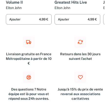
Elton John's Greatest Hits
One Night Only -
Sel
Volume II
Greatest Hits Live
Joh
20
Elton John
Elton John
Elt
Ajouter
4,99 €
Ajouter
4,99 €
A
Livraison gratuite en France
Retours dans les 30 jours
Métropolitaine à partir de 10
suivant l'achat
€
Des questions ? Notre
Jusqu'à 15% du prix de vente
équipe est là pour vous et
reversé aux associations
répond sous 24h ouvrées.
caritatives