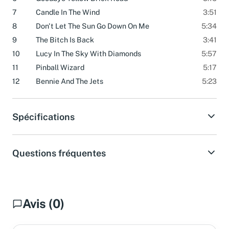
6
Goodbye Yellow Brick Road
3:15
7
Candle In The Wind
3:51
8
Don't Let The Sun Go Down On Me
5:34
9
The Bitch Is Back
3:41
10
Lucy In The Sky With Diamonds
5:57
11
Pinball Wizard
5:17
12
Bennie And The Jets
5:23
Spécifications
Questions fréquentes
Avis (0)