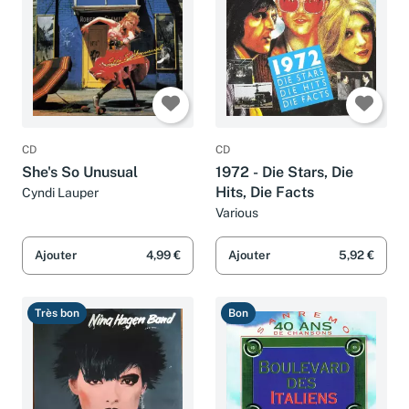
CD
CD
She's So Unusual
1972 - Die Stars, Die
Hits, Die Facts
Cyndi Lauper
Various
Ajouter
4,99 €
Ajouter
5,92 €
Très bon
Bon