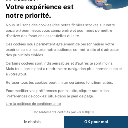
International
🇪🇸
Espagne
🇩🇪
Allemagne
🇮🇹
Italie
Donner vos livres
Ammareal © 2026
Afficher tous les résultats