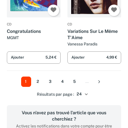
CD
CD
Congratulations
Variations Sur Le Même
T'Aime
MGMT
Vanessa Paradis
Ajouter
5,24 €
Ajouter
4,99 €
1
2
3
4
5
...
Suivant
Résultats par page :
Vous n'avez pas trouvé l'article que vous
cherchiez ?
Activez les notifications dans votre compte pour être