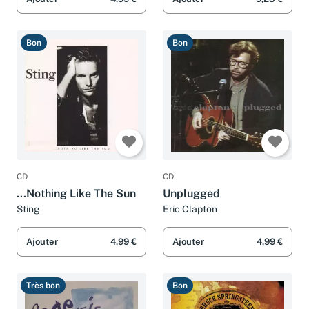
Bon
Bon
CD
CD
...Nothing Like The Sun
Unplugged
Sting
Eric Clapton
Ajouter
4,99 €
Ajouter
4,99 €
Très bon
Bon