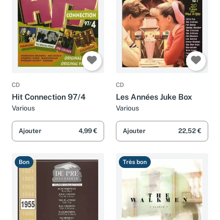
CD
CD
Hit Connection 97/4
Les Années Juke Box
Various
Various
Ajouter
4,99 €
Ajouter
22,52 €
Bon
Très bon