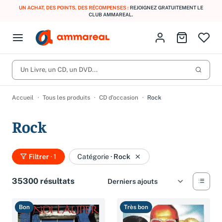
UN ACHAT, DES POINTS, DES RÉCOMPENSES :
REJOIGNEZ GRATUITEMENT LE
CLUB AMMAREAL.
Fermer le menu
Identifiez-vous
Aller au p
Open menu
Livres d’occasion
Lancer 
CD d'occasion
Un Livre, un CD, un DVD...
Produits
Catégories
DVD d'occasion
Accueil
Tous les produits
CD d'occasion
Rock
Vinyles d'occasion
Rock
Partitions
Culture à 1 €
Vous n'avez pas trouvé l'article que vous cherchiez ?
Filtrer
· 1
Catégorie
·
Rock
Activez les notifications dans votre compte pour être alerté dès
Meilleures ventes
qu'il est en stock.
35300 résultats
Nos engagements
Créer une alerte
Bon
Très bon