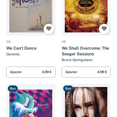
CD
CD
We Can't Dance
We Shall Overcome: The
Seeger Sessions
Genesis
Bruce Springsteen
Ajouter
4,99 €
Ajouter
4,99 €
Bon
Bon