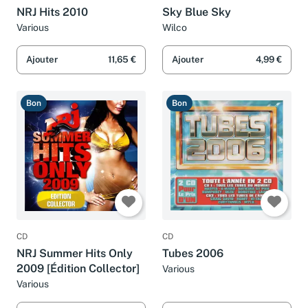
NRJ Hits 2010
Sky Blue Sky
Various
Wilco
Ajouter
11,65 €
Ajouter
4,99 €
Bon
Bon
CD
CD
NRJ Summer Hits Only
Tubes 2006
2009 [Édition Collector]
Various
Various