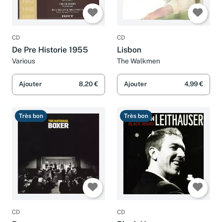
CD
CD
De Pre Historie 1955
Lisbon
Various
The Walkmen
Ajouter
8,20 €
Ajouter
4,99 €
Très bon
Très bon
CD
CD