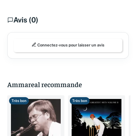
Avis (0)
Connectez-vous pour laisser un avis
Ammareal recommande
Très bon
Très bon
T