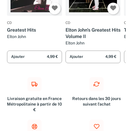
CD
CD
CD
Greatest Hits
Elton John's Greatest Hits
Th
Volume II
Elton John
Elt
Elton John
Ajouter
4,99 €
Ajouter
4,99 €
A
Livraison gratuite en France
Retours dans les 30 jours
Métropolitaine à partir de 10
suivant l'achat
€