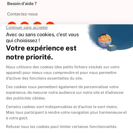
Besoin d'aide ?
Contactez-nous
International
🇪🇸
Espagne
🇩🇪
Allemagne
🇮🇹
Italie
Donner vos livres