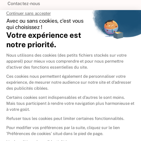
Contactez-nous
International
🇪🇸
Espagne
🇩🇪
Allemagne
🇮🇹
Italie
Donner vos livres