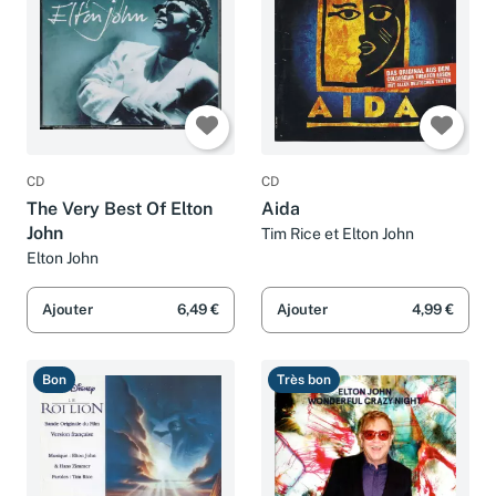
CD
CD
The Very Best Of Elton
Aida
John
Tim Rice et Elton John
Elton John
Ajouter
6,49 €
Ajouter
4,99 €
Bon
Très bon