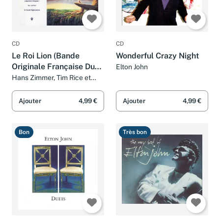
CD
CD
Le Roi Lion (Bande
Wonderful Crazy Night
Originale Française Du
Elton John
Film)
Hans Zimmer, Tim Rice et
Elton John
Ajouter
4,99 €
Ajouter
4,99 €
Bon
Très bon