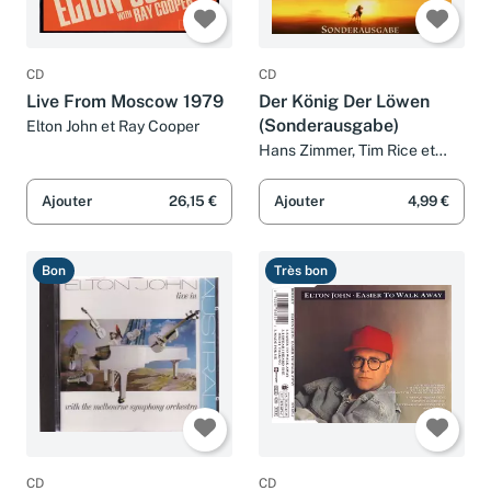
CD
CD
Live From Moscow 1979
Der König Der Löwen
(Sonderausgabe)
Elton John et Ray Cooper
Hans Zimmer, Tim Rice et
Elton John
Ajouter
26,15 €
Ajouter
4,99 €
Bon
Très bon
CD
CD