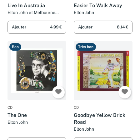
Live In Australia
Easier To Walk Away
Elton John et Melbourne
Elton John
Symphony Orchestra
Ajouter
4,99 €
Ajouter
8,14 €
Bon
Très bon
CD
CD
The One
Goodbye Yellow Brick
Road
Elton John
Elton John