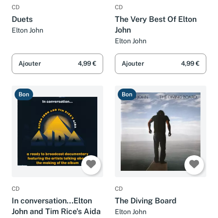
CD
CD
Duets
The Very Best Of Elton
John
Elton John
Elton John
Ajouter
4,99 €
Ajouter
4,99 €
Bon
Bon
CD
CD
In conversation...Elton
The Diving Board
John and Tim Rice's Aida
Elton John