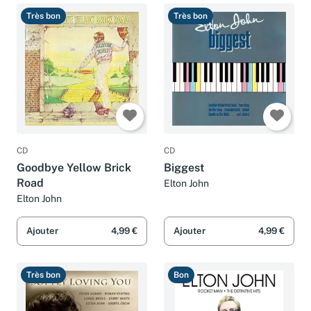
Très bon
Très bon
CD
CD
Goodbye Yellow Brick
Biggest
Road
Elton John
Elton John
Ajouter
4,99 €
Ajouter
4,99 €
Très bon
Bon