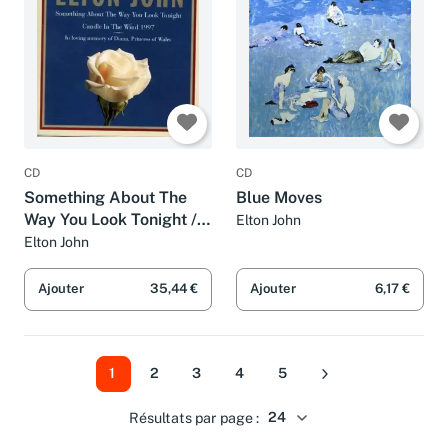
CD
CD
Something About The
Blue Moves
Way You Look Tonight /
Elton John
Candle In The Wind 1997
Elton John
By Elton John (0001-01-
01)
Ajouter
35,44 €
Ajouter
6,17 €
1
2
3
4
5
Suivant
Résultats par page :