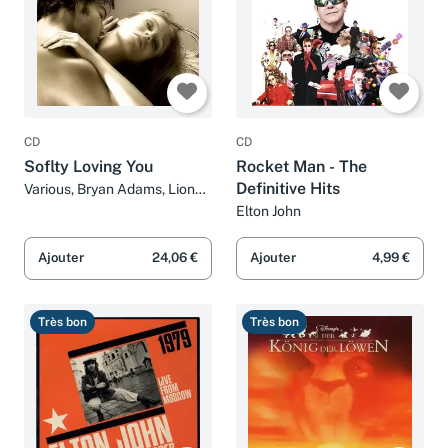
CD
CD
Soflty Loving You
Rocket Man - The
Definitive Hits
Various, Bryan Adams, Lionel
Richie, Elton John, Barry
Elton John
White, Ronan Keating et
Sheryl Crow
Ajouter
24,06 €
Ajouter
4,99 €
Très bon
Très bon