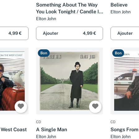
Something About The Way
Believe
You Look Tonight / Candle In
Elton John
The Wind 1997
Elton John
4,99 €
Ajouter
4,99 €
Ajouter
Bon
Bon
CD
CD
 West Coast
A Single Man
Songs From
Elton John
Elton John