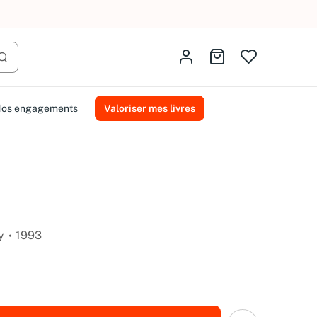
AMMAREAL.
Identifiez-vous
Aller au panier
Lancer la recherche
os engagements
Valoriser mes livres
y
1993