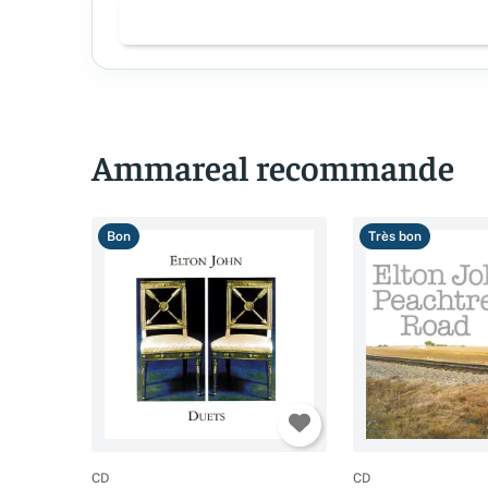
Ammareal recommande
Bon
Très bon
CD
CD