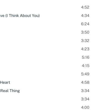
4:52
ve (I Think About You)
4:34
6:24
3:50
3:32
4:23
5:16
4:15
5:49
 Heart
4:58
 Real Thing
3:34
3:34
4:00