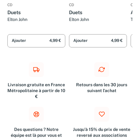
CD
CD
CD
Duets
Duets
Aid
Elton John
Elton John
Tim
Ajouter
4,99 €
Ajouter
4,99 €
A
Livraison gratuite en France
Retours dans les 30 jours
Métropolitaine à partir de 10
suivant l'achat
€
Des questions ? Notre
Jusqu'à 15% du prix de vente