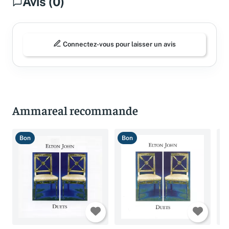
Avis (0)
Connectez-vous pour laisser un avis
Ammareal recommande
Bon
Bon
C