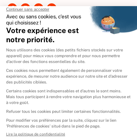
International
🇪🇸
Espagne
🇩🇪
Allemagne
🇮🇹
Italie
Donner vos livres