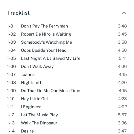
Tracklist
1-01
Don't Pay The Ferryman
3:48
1-02
Robert De Niro Is Waiting
3:45
1-03
Somebody's Watching Me
3:58
1-04
Oops Upside Your Head
4:50
1-05
Last Night A DJ Saved My Life
5:41
1-06
Don't Walk Away
4:06
1-07
Joanna
4:15
1-08
Nightshift
4:20
1-09
Do That Do Me One More Time
4:15
1-10
Hey Little Girl
4:23
1-11
I Engineer
4:02
1-12
Let The Music Play
5:57
1-13
Walk The Dinosaur
3:36