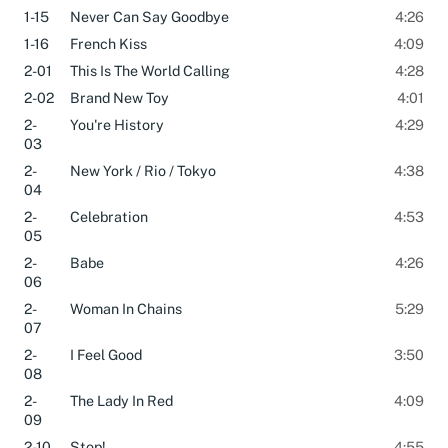
1-14
Desire
3:47
1-15
Never Can Say Goodbye
4:26
1-16
French Kiss
4:09
2-01
This Is The World Calling
4:28
2-02
Brand New Toy
4:01
2-
You're History
4:29
03
2-
New York / Rio / Tokyo
4:38
04
2-
Celebration
4:53
05
2-
Babe
4:26
06
2-
Woman In Chains
5:29
07
2-
I Feel Good
3:50
08
2-
The Lady In Red
4:09
09