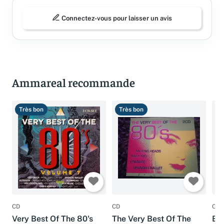
Connectez-vous pour laisser un avis
Ammareal recommande
Très bon
Très bon
B
CD
CD
CD