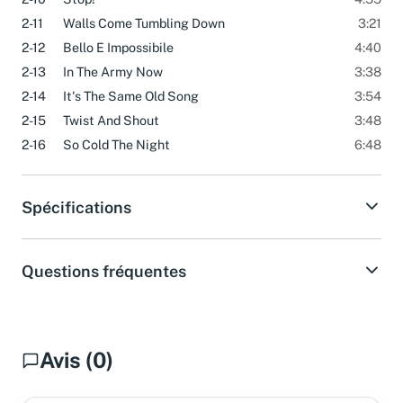
2-10
Stop!
4:55
2-11
Walls Come Tumbling Down
3:21
2-12
Bello E Impossibile
4:40
2-13
In The Army Now
3:38
2-14
It's The Same Old Song
3:54
2-15
Twist And Shout
3:48
2-16
So Cold The Night
6:48
Spécifications
Questions fréquentes
Avis (0)