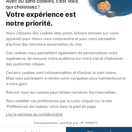
International
🇪🇸
Espagne
🇩🇪
Allemagne
🇮🇹
Italie
Donner vos livres
Ammareal © 2026