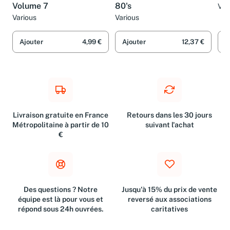
Very Best Of The 80's
The Very Best Of The
Bes
Volume 7
80's
Var
Various
Various
Ajouter
4,99 €
Ajouter
12,37 €
A
Livraison gratuite en France
Retours dans les 30 jours
Métropolitaine à partir de 10
suivant l'achat
€
Des questions ? Notre
Jusqu'à 15% du prix de vente
équipe est là pour vous et
reversé aux associations
répond sous 24h ouvrées.
caritatives