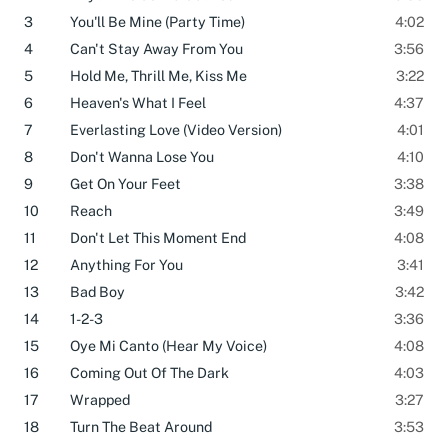
2
Rhythm Is Gonna Get You
3:55
3
You'll Be Mine (Party Time)
4:02
4
Can't Stay Away From You
3:56
5
Hold Me, Thrill Me, Kiss Me
3:22
6
Heaven's What I Feel
4:37
7
Everlasting Love (Video Version)
4:01
8
Don't Wanna Lose You
4:10
9
Get On Your Feet
3:38
10
Reach
3:49
11
Don't Let This Moment End
4:08
12
Anything For You
3:41
13
Bad Boy
3:42
14
1-2-3
3:36
15
Oye Mi Canto (Hear My Voice)
4:08
16
Coming Out Of The Dark
4:03
17
Wrapped
3:27
18
Turn The Beat Around
3:53