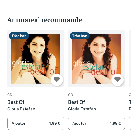
Ammareal recommande
Très bon
Très bon
T
CD
CD
CD
Best Of
Best Of
The
Gloria Estefan
Gloria Estefan
Pri
Ajouter
4,99 €
Ajouter
4,99 €
A