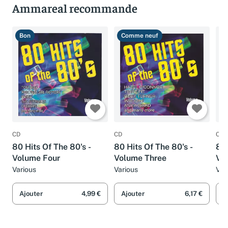
Ammareal recommande
Bon
Comme neuf
T
CD
CD
CD
80 Hits Of The 80's -
80 Hits Of The 80's -
80 
Volume Four
Volume Three
Vo
Various
Various
Var
Ajouter
4,99 €
Ajouter
6,17 €
A