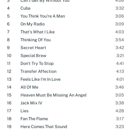
3
Can't Get By Without You
4:06
4
Cuba
3:32
5
You Think You're A Man
3:06
6
On My Radio
3:09
7
That's What I Like
4:03
8
Thinking Of You
3:54
9
Secret Heart
3:42
10
Special Brew
3:21
11
Don't Try To Stop
4:41
12
Transfer Affection
4:13
13
Feels Like I'm In Love
4:01
14
All Of Me
3:46
15
Heaven Must Be Missing An Angel
3:05
16
Jack Mix IV
3:38
17
Lies
4:28
18
Fan The Flame
3:17
19
Here Comes That Sound
3:23