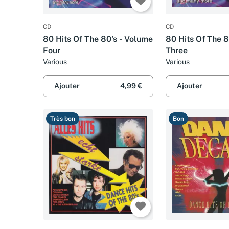
CD
CD
80 Hits Of The 80's - Volume
80 Hits Of The 8
Four
Three
Various
Various
Ajouter
4,99 €
Ajouter
Très bon
Bon