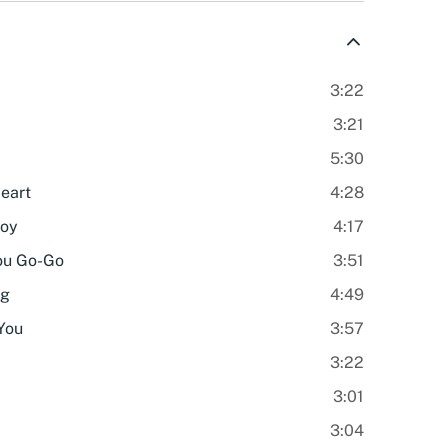
3:22
3:21
5:30
Heart
4:28
Boy
4:17
ou Go-Go
3:51
ng
4:49
You
3:57
3:22
3:01
3:04