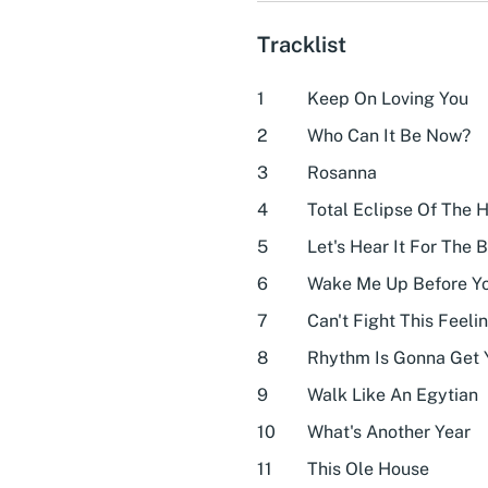
Tracklist
1
Keep On Loving You
2
Who Can It Be Now?
3
Rosanna
4
Total Eclipse Of The 
5
Let's Hear It For The 
6
Wake Me Up Before Y
7
Can't Fight This Feeli
8
Rhythm Is Gonna Get 
9
Walk Like An Egytian
10
What's Another Year
11
This Ole House