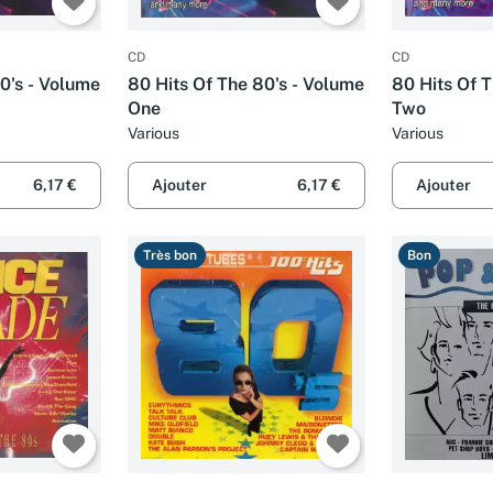
CD
CD
0's - Volume
80 Hits Of The 80's - Volume
80 Hits Of 
One
Two
Various
Various
6,17 €
Ajouter
6,17 €
Ajouter
Très bon
Bon