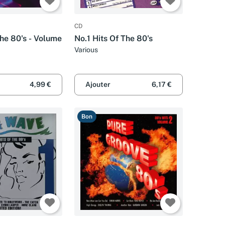
CD
The 80's - Volume
No.1 Hits Of The 80's
Various
4,99 €
Ajouter
6,17 €
Bon