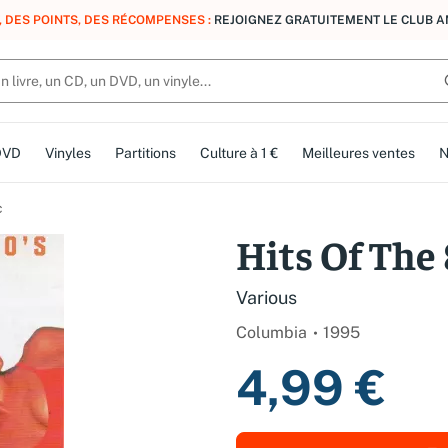
, DES POINTS, DES RÉCOMPENSES :
REJOIGNEZ GRATUITEMENT LE CLUB 
DVD
Vinyles
Partitions
Culture à 1 €
Meilleures ventes
N
c
Hits Of The 
Various
Columbia
1995
4,99 €