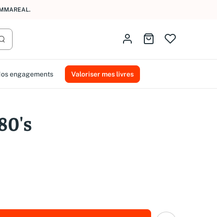
AMMAREAL.
Identifiez-vous
Aller au panier
Lancer la recherche
os engagements
Valoriser mes livres
80's