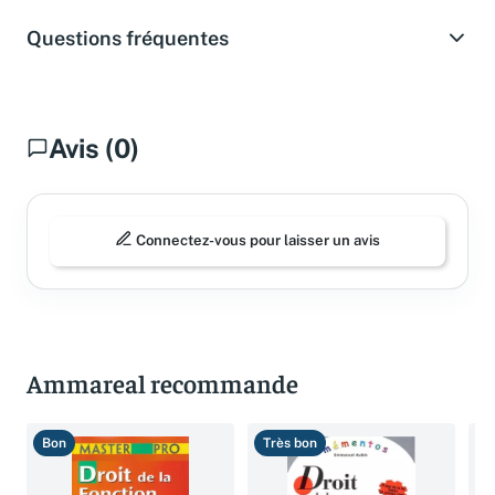
Questions fréquentes
Avis (0)
Connectez-vous pour laisser un avis
Ammareal recommande
Bon
Très bon
T