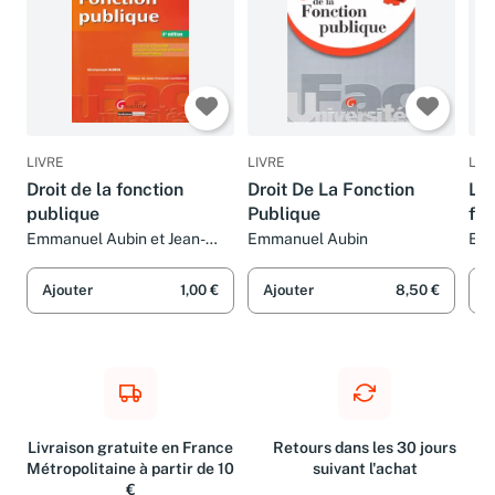
LIVRE
LIVRE
LIV
Droit de la fonction
Droit De La Fonction
L'e
publique
Publique
fon
Emmanuel Aubin et Jean-
Emmanuel Aubin
Emm
François Lachaume
Ajouter
1,00 €
Ajouter
8,50 €
A
Livraison gratuite en France
Retours dans les 30 jours
Métropolitaine à partir de 10
suivant l'achat