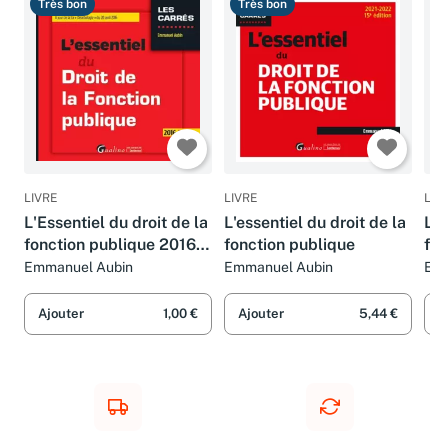
Très bon
Très bon
B
LIVRE
LIVRE
LIV
L'Essentiel du droit de la
L'essentiel du droit de la
L'e
fonction publique 2016-
fonction publique
fon
2017, 10ème Ed.
20
Emmanuel Aubin
Emmanuel Aubin
Emm
Ajouter
1,00 €
Ajouter
5,44 €
A