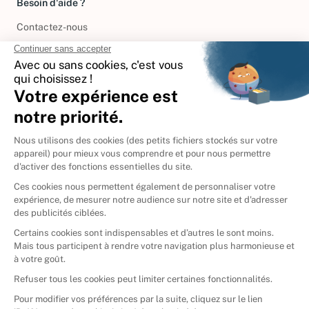
Besoin d'aide ?
Contactez-nous
International
🇪🇸
Espagne
🇩🇪
Allemagne
🇮🇹
Italie
Donner vos livres