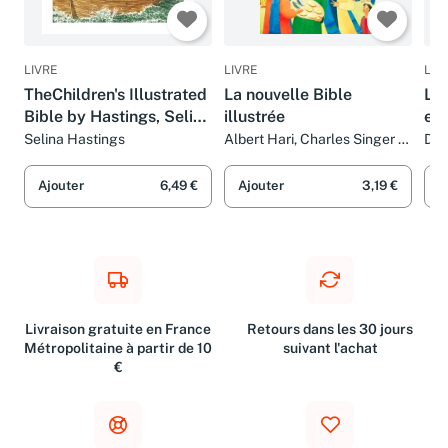
LIVRE
LIVRE
LIV
TheChildren's Illustrated
La nouvelle Bible
La 
Bible by Hastings, Selina
illustrée
enf
( Author ) ON Mar-04-
Selina Hastings
Albert Hari, Charles Singer et
Did
Andrée Bienfait
2004, Hardback
Ajouter
6,49 €
Ajouter
3,19 €
A
Livraison gratuite en France
Retours dans les 30 jours
Métropolitaine à partir de 10
suivant l'achat
€