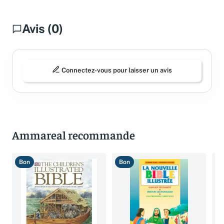
Avis (0)
Connectez-vous pour laisser un avis
Ammareal recommande
Bon
Bon
B