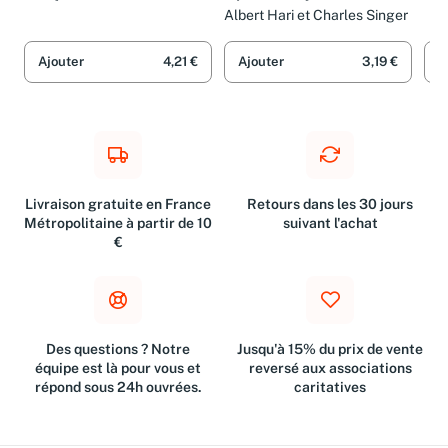
Apôtres aujourd'hui
Françoise Doll, Albert Hari, C
Cha
Singer, Anne-Marie Stoll et
Albert Hari et Charles Singer
Eléna Temporin
Ajouter
4,21 €
Ajouter
3,19 €
A
Livraison gratuite en France
Retours dans les 30 jours
Métropolitaine à partir de 10
suivant l'achat
€
Des questions ? Notre
Jusqu'à 15% du prix de vente
équipe est là pour vous et
reversé aux associations
répond sous 24h ouvrées.
caritatives