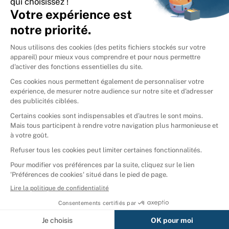
International
🇪🇸
Espagne
🇩🇪
Allemagne
🇮🇹
Italie
Donner vos livres
Ammareal © 2026
Afficher tous les résultats