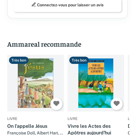
Connectez-vous pour laisser un avis
Ammareal recommande
Très bon
Très bon
T
LIVRE
LIVRE
LIV
On l'appelle Jésus
Vivre les Actes des
Da