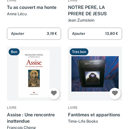
LIVRE
LIVRE
Tu as couvert ma honte
NOTRE PERE, LA
PRIERE DE JESUS
Anne Lécu
Jean Zumstein
Ajouter
3,19 €
Ajouter
13,80 €
Bon
Très bon
LIVRE
LIVRE
Assise : Une rencontre
Fantômes et apparitions
inattendue
Time-Life Books