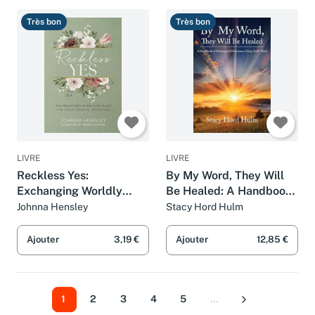
Très bon
Très bon
LIVRE
LIVRE
Reckless Yes:
By My Word, They Will
Exchanging Worldly
Be Healed: A Handbook
Ease for God's Eternal
of Healing and
Johnna Hensley
Stacy Hord Hulm
Adventure
Deliverance Using God's
Word
Ajouter
3,19 €
Ajouter
12,85 €
1
2
3
4
5
...
Suivant