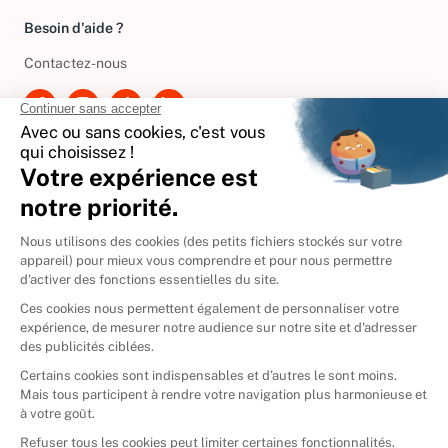
Besoin d'aide ?
Contactez-nous
International
🇪🇸
Espagne
🇩🇪
Allemagne
🇮🇹
Italie
Donner vos livres