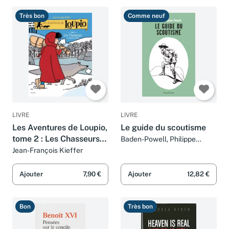
Très bon
Comme neuf
LIVRE
LIVRE
Les Aventures de Loupio,
Le guide du scoutisme
tome 2 : Les Chasseurs
Baden-Powell, Philippe
Humm et Laurent Barucq
et Autres récits
Jean-François Kieffer
Ajouter
7,90 €
Ajouter
12,82 €
Bon
Très bon