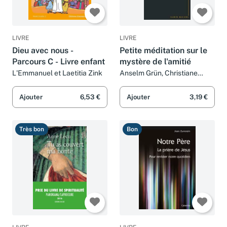
LIVRE
LIVRE
Dieu avec nous -
Petite méditation sur le
Parcours C - Livre enfant
mystère de l'amitié
L'Emmanuel et Laetitia Zink
Anselm Grün, Christiane
Lanfranchi-Veyret et Gabriel
Raphaël Veyret
Ajouter
6,53 €
Ajouter
3,19 €
Très bon
Bon