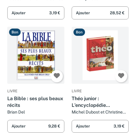
enfants)
Elisabeth Dumont-Le Cornec
Timothy Keller
Ajouter
3,19 €
Ajouter
28,52 €
Bon
Bon
LIVRE
LIVRE
La Bible : ses plus beaux
Théo junior :
récits
L'encyclopédie
catholique pour les
Brian Del
Michel Dubost et Christine
Pedotti
jeunes
Ajouter
9,28 €
Ajouter
3,19 €