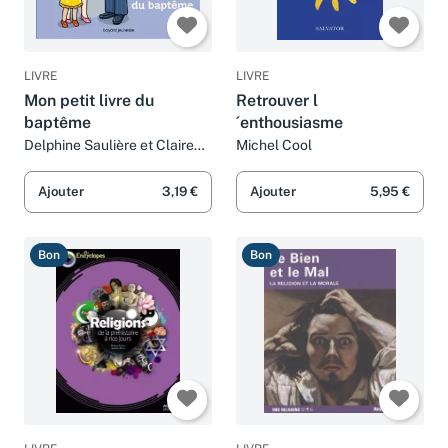
LIVRE
LIVRE
Mon petit livre du
Retrouver l
baptême
´enthousiasme
Delphine Saulière et Claire
Michel Cool
Brenier
Ajouter
3,19 €
Ajouter
5,95 €
Bon
Bon