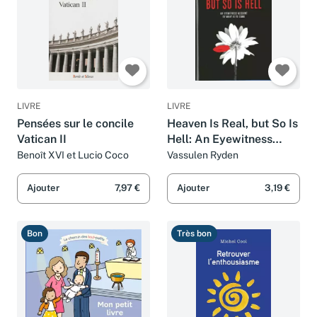
LIVRE
LIVRE
Pensées sur le concile
Heaven Is Real, but So Is
Vatican II
Hell: An Eyewitness
Account of What Is to
Benoît XVI et Lucio Coco
Vassulen Ryden
Come
Ajouter
7,97 €
Ajouter
3,19 €
Bon
Très bon