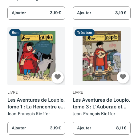
François Cheng
Ajouter
3,19 €
Ajouter
3,19 €
Bon
Très bon
LIVRE
LIVRE
Les Aventures de Loupio,
Les Aventures de Loupio,
tome 1 : La Rencontre et
tome 3 : L'Auberge et
Autres récits
Autres récits
Jean-François Kieffer
Jean-François Kieffer
Ajouter
3,19 €
Ajouter
8,11 €