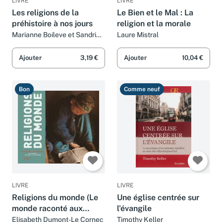
LIVRE
LIVRE
Les religions de la
Le Bien et le Mal : La
préhistoire à nos jours
religion et la morale
Marianne Boileve et Sandrine
Laure Mistral
Mirza
Ajouter
3,19 €
Ajouter
10,04 €
Bon
Comme neuf
LIVRE
LIVRE
Religions du monde (Le
Une église centrée sur
monde raconté aux
l'évangile