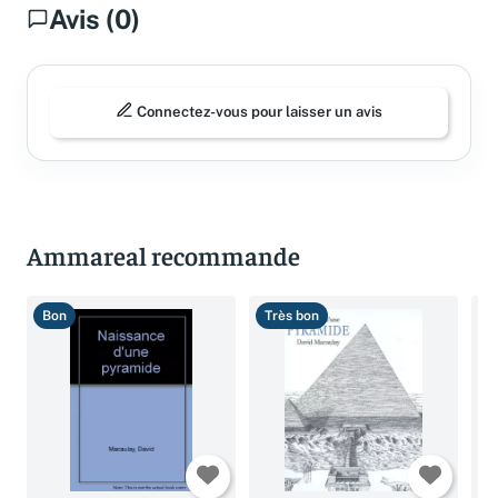
Avis (0)
Connectez-vous pour laisser un avis
Ammareal recommande
Bon
Très bon
B