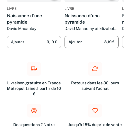
LIVRE
LIVRE
LIV
Naissance d'une
Naissance d'une
Nai
pyramide
pyramide
ro
David Macaulay
David Macaulay et Elizabeth
Dav
Servan-Schreiber
Ajouter
3,19 €
Ajouter
3,19 €
A
Livraison gratuite en France
Retours dans les 30 jours
Métropolitaine à partir de 10
suivant l'achat
€
Des questions ? Notre
Jusqu'à 15% du prix de vente