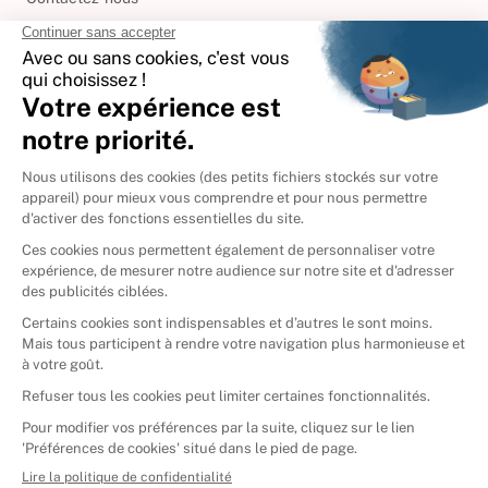
International
🇪🇸
Espagne
🇩🇪
Allemagne
🇮🇹
Italie
Donner vos livres