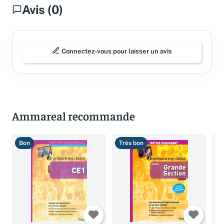
Avis (0)
Connectez-vous pour laisser un avis
Ammareal recommande
Bon
Très bon
B