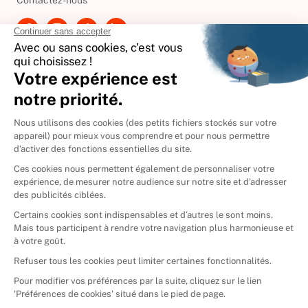
Contactez-nous
International
🇪🇸
Espagne
🇩🇪
Allemagne
🇮🇹
Italie
Donner vos livres