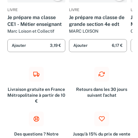
LIVRE
LIVRE
LIV
Je prépare ma classe
Je prépare ma classe de
Je 
CE1 - Métier enseignant
grande section 4e edt
Mo
Marc Loison et Collectif
MARC LOISON
Col
Ajouter
3,19 €
Ajouter
6,17 €
A
Livraison gratuite en France
Retours dans les 30 jours
Métropolitaine à partir de 10
suivant l'achat
€