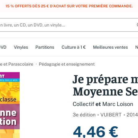
, DES POINTS, DES RÉCOMPENSES :
REJOIGNEZ GRATUITEMENT LE CLUB 
DVD
Vinyles
Partitions
Culture à 1 €
Meilleures ventes
N
e et Parascolaire
Pédagogie et enseignement
Je prépare 
Moyenne Se
Collectif
et
Marc Loison
3e édition
VUIBERT
2014
4,46 €