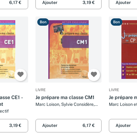
6,17 €
Ajouter
3,19 €
Ajouter
Greff, Gaëtan Lorek, Jacqueline
Lorek, Didier Malafosse, Yveline
Minne, André Mul, Christine
Bon
Bon
Nowak-Andrzejak, Bernadette
Sauvage, Claire Sellier, Marie-
Anne Viaud et Marc Loison
LIVRE
LIVRE
asse CE1 -
Je prépare ma classe CM1
Je prépare 
nt
Marc Loison, Sylvie Considère,
Marc Loison et
Jean-Robert Delplace, Brigitte
ectif
Faure-Vialle et Collectif
3,19 €
Ajouter
6,17 €
Ajouter