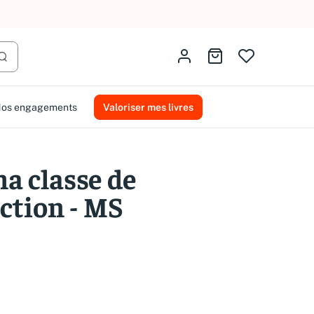
AMMAREAL.
Identifiez-vous
Aller au panier
Lancer la recherche
os engagements
Valoriser mes livres
ma classe de
ction - MS