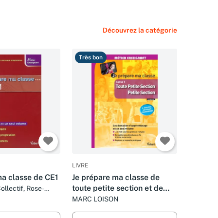
Découvrez la catégorie
Très bon
LIVRE
ma classe de CE1
Je prépare ma classe de
toute petite section et de
ollectif, Rose-
 Valérie Bouquillon
petite section 5e edt
MARC LOISON
idère