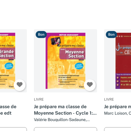
Bon
Bon
LIVRE
LIVRE
lasse de
Je prépare ma classe de
Je prépare 
4e edt
Moyenne Section - Cycle 1:
Marc Loison, C
Marie Bloquet,
À jour des nouveaux
Valérie Bouquillon-Sadaune,
et Sylvie Cons
Marilyn Buisson, Marie-Lise
programmes
Daubelcour, Brigitte Faure, Eric