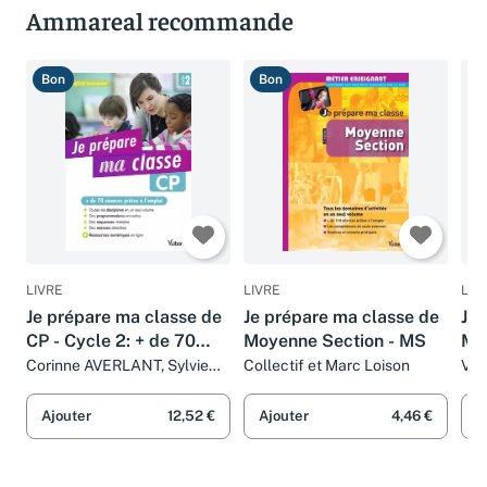
Ammareal recommande
Bon
Bon
B
LIVRE
LIVRE
LIV
Je prépare ma classe de
Je prépare ma classe de
Je 
CP - Cycle 2: + de 70
Moyenne Section - MS
Mo
séances prêtes à l'emploi
1: 
Corinne AVERLANT, Sylvie
Collectif et Marc Loison
Val
Considère, Laurence
Mar
pr
LECERF, Marc Loison et
Dau
Ajouter
12,52 €
Ajouter
4,46 €
A
Marie-Odile MENYHART
Eri
Jac
Mal