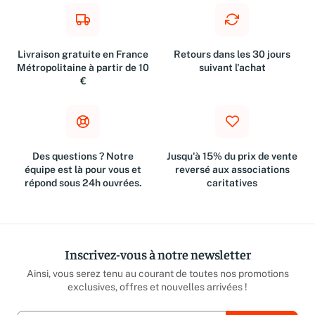
And
And
Sau
Mar
Livraison gratuite en France
Retours dans les 30 jours
Loi
Métropolitaine à partir de 10
suivant l'achat
€
Des questions ? Notre
Jusqu'à 15% du prix de vente
équipe est là pour vous et
reversé aux associations
répond sous 24h ouvrées.
caritatives
Inscrivez-vous à notre newsletter
Ainsi, vous serez tenu au courant de toutes nos promotions
exclusives, offres et nouvelles arrivées !