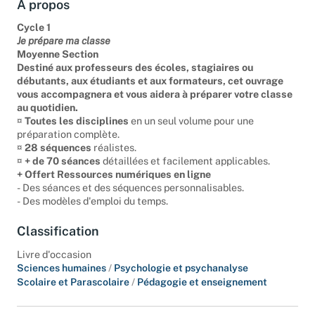
À propos
Cycle 1
Je prépare ma classe
Moyenne Section
Destiné aux professeurs des écoles, stagiaires ou
débutants, aux étudiants et aux formateurs, cet ouvrage
vous accompagnera et vous aidera à préparer votre classe
au quotidien.
¤
Toutes les disciplines
en un seul volume pour une
préparation complète.
¤
28 séquences
réalistes.
¤
+ de 70 séances
détaillées et facilement applicables.
+ Offert Ressources numériques en ligne
- Des séances et des séquences personnalisables.
- Des modèles d'emploi du temps.
Classification
Livre d'occasion
Sciences humaines
/
Psychologie et psychanalyse
Scolaire et Parascolaire
/
Pédagogie et enseignement