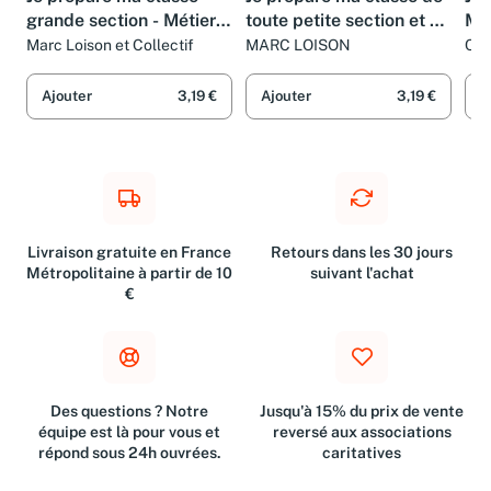
Je prépare ma classe
Je prépare ma classe de
Je 
grande section - Métier
toute petite section et de
Mo
enseignant
petite section 5e edt
Marc Loison et Collectif
MARC LOISON
Col
Ajouter
3,19 €
Ajouter
3,19 €
A
Livraison gratuite en France
Retours dans les 30 jours
Métropolitaine à partir de 10
suivant l'achat
€
Des questions ? Notre
Jusqu'à 15% du prix de vente
équipe est là pour vous et
reversé aux associations
répond sous 24h ouvrées.
caritatives