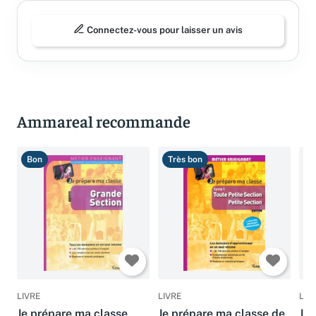
Connectez-vous pour laisser un avis
Ammareal recommande
Bon
Très bon
B
LIVRE
LIVRE
LIV