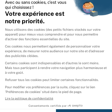
International
🇪🇸
Espagne
🇩🇪
Allemagne
🇮🇹
Italie
Donner vos livres
Ammareal © 2026