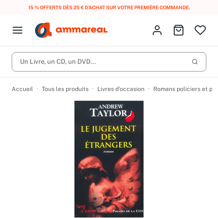
15 % OFFERTS DÈS 25 € D’ACHAT SUR VOTRE PREMIÈRE COMMANDE.
Fermer le menu
Identifiez-vous
Aller au p
Open menu
Livres d’occasion
Lancer 
Un Livre, un CD, un DVD...
CD d'occasion
Produits
Catégories
DVD d'occasion
Accueil
Tous les produits
Livres d’occasion
Romans policiers et po
Vinyles d'occasion
Partitions
Culture à 1 €
Vous n'avez pas trouvé l'article que vous cherchiez ?
Activez les notifications dans votre compte pour être alerté dès
Meilleures ventes
qu'il est en stock.
Nos engagements
Créer une alerte