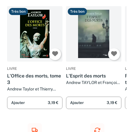
Très bon
Très bon
T
LIVRE
LIVRE
LIV
L'Office des morts, tome
L'Esprit des morts
Re
3
tom
Andrew TAYLOR et Françoise
SMITH
der
Andrew Taylor et Thierry
And
Piélat
Ajouter
3,19 €
Ajouter
3,19 €
A