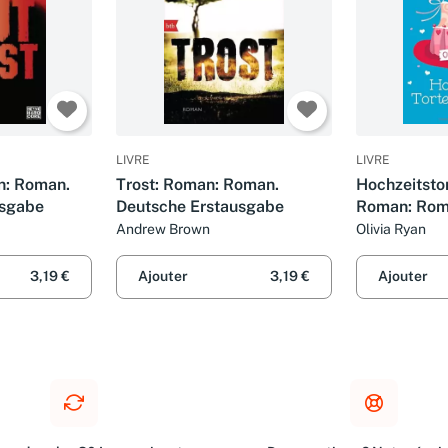
LIVRE
LIVRE
n: Roman.
Trost: Roman: Roman.
Hochzeitsto
usgabe
Deutsche Erstausgabe
Roman: Rom
Erstausgab
Andrew Brown
Olivia Ryan
3,19 €
Ajouter
3,19 €
Ajouter