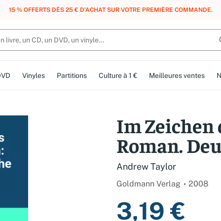
, DES POINTS, DES RÉCOMPENSES :
REJOIGNEZ GRATUITEMENT LE CLUB 
DVD
Vinyles
Partitions
Culture à 1 €
Meilleures ventes
N
Im Zeichen 
Roman. Deu
Andrew Taylor
Goldmann Verlag
2008
3,19 €