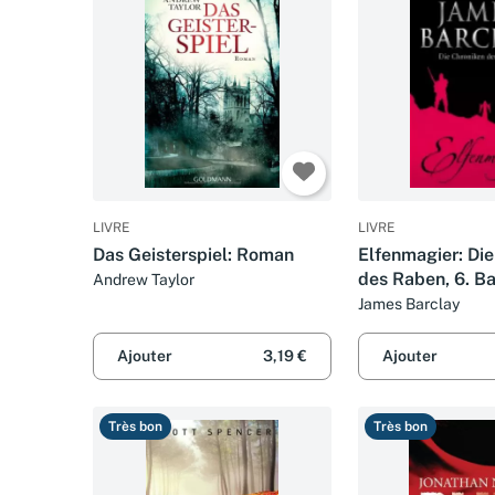
LIVRE
LIVRE
Das Geisterspiel: Roman
Elfenmagier: Di
des Raben, 6. B
Andrew Taylor
Deutsche Ersta
James Barclay
Ajouter
3,19 €
Ajouter
Très bon
Très bon