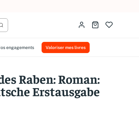
AMMAREAL.
Identifiez-vous
Aller au panier
Lancer la recherche
os engagements
Valoriser mes livres
des Raben: Roman:
tsche Erstausgabe