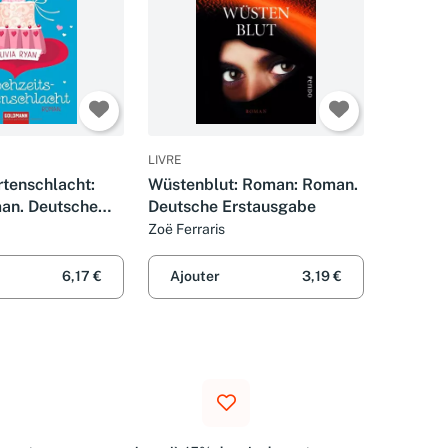
LIVRE
rtenschlacht:
Wüstenblut: Roman: Roman.
an. Deutsche
Deutsche Erstausgabe
e
Zoë Ferraris
6,17 €
Ajouter
3,19 €