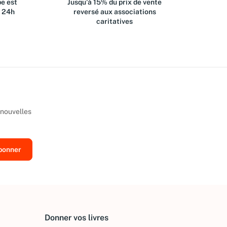
e est
Jusqu'à 15% du prix de vente
s 24h
reversé aux associations
caritatives
 nouvelles
Donner vos livres