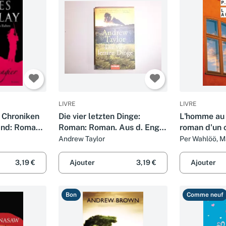
LIVRE
LIVRE
e Chroniken
Die vier letzten Dinge:
L'homme au 
and: Roman.
Roman: Roman. Aus d. Engl.
roman d'un 
usgabe
v. Renate Orth-Guttmann.
Andrew Taylor
Per Wahlöö, M
Taylor et Mic
(Goldmann Allgemeine
Reihe)
3,19 €
Ajouter
3,19 €
Ajouter
Bon
Comme neuf