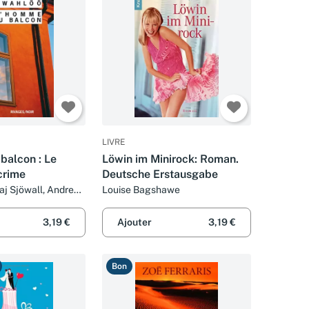
LIVRE
balcon : Le
Löwin im Minirock: Roman.
crime
Deutsche Erstausgabe
aj Sjöwall, Andrew
Louise Bagshawe
hel Deutsch
3,19 €
Ajouter
3,19 €
Bon