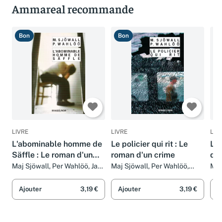
Ammareal recommande
Bon
Bon
B
LIVRE
LIVRE
LIV
L'abominable homme de
Le policier qui rit : Le
La 
Säffle : Le roman d'un
roman d'un crime
dis
crime
cr
Maj Sjöwall, Per Wahlöö, Jan
Maj Sjöwall, Per Wahlöö,
Maj
Guillou, Jean Lapidus et
Sean French, Nicci French et
GW 
Philippe Bouquet
Michel Deutsch
Mic
Ajouter
3,19 €
Ajouter
3,19 €
A