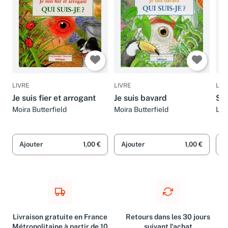
LIVRE
LIVRE
LIV
Je suis fier et arrogant
Je suis bavard
Si 
Moira Butterfield
Moira Butterfield
Luc
Mus
Ajouter
1,00 €
Ajouter
1,00 €
A
Livraison gratuite en France
Retours dans les 30 jours
Métropolitaine à partir de 10
suivant l'achat