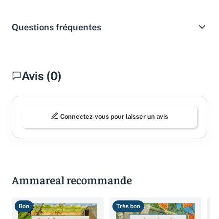
Questions fréquentes
Avis (0)
Connectez-vous pour laisser un avis
Ammareal recommande
Bon
Très bon
B