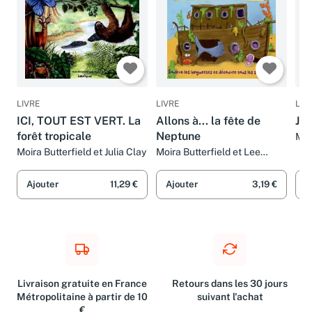
LIVRE
LIVRE
LIV
ICI, TOUT EST VERT. La
Allons à... la fête de
J'a
forêt tropicale
Neptune
Moi
Moira Butterfield et Julia Clay
Moira Butterfield et Lee
Wildish
Ajouter
11,29 €
Ajouter
3,19 €
A
Livraison gratuite en France
Retours dans les 30 jours
Métropolitaine à partir de 10
suivant l'achat