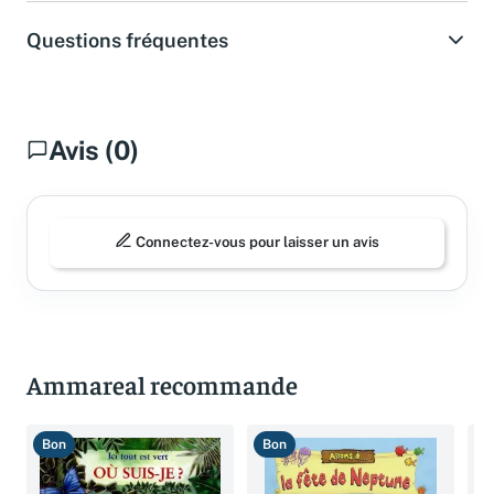
Questions fréquentes
Avis (0)
Connectez-vous pour laisser un avis
Ammareal recommande
Bon
Bon
B