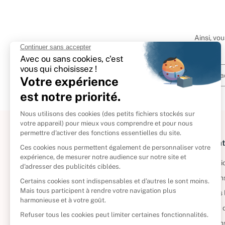
Ainsi, vo
À propos
Informat
Politique de retour
Informatio
Reprendre vos livres
Condition
Qui sommes-nous ?
Mentions 
Foire aux questions
Politique 
Nos engagements
Condition