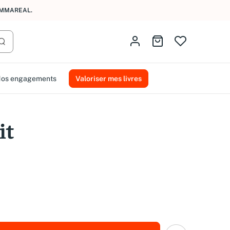
AMMAREAL.
Identifiez-vous
Aller au panier
Lancer la recherche
os engagements
Valoriser mes livres
it