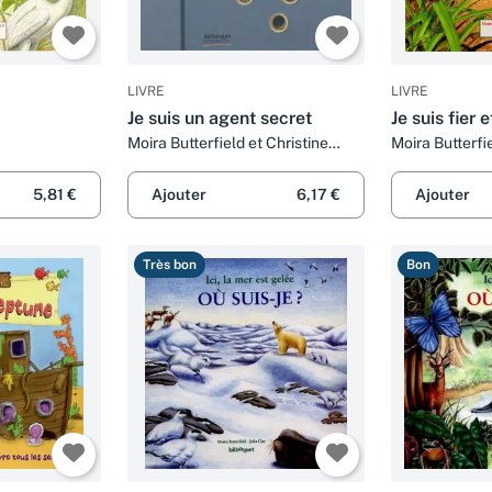
LIVRE
LIVRE
Je suis un agent secret
Je suis fier 
Moira Butterfield et Christine
Moira Butterfi
Mignot
5,81 €
Ajouter
6,17 €
Ajouter
Très bon
Bon