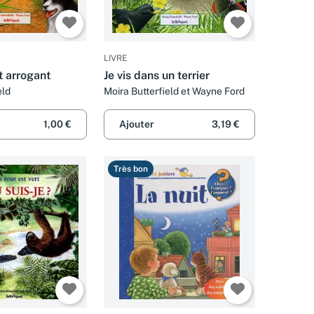
LIVRE
et arrogant
Je vis dans un terrier
eld
Moira Butterfield et Wayne Ford
1,00 €
Ajouter
3,19 €
Très bon