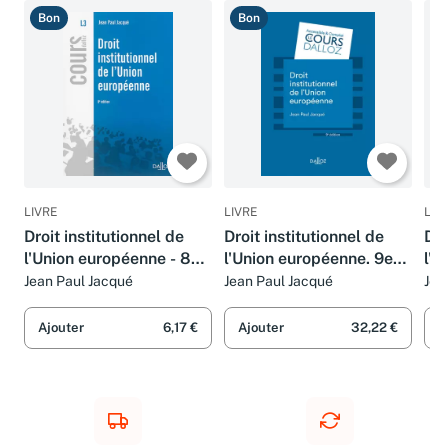
Bon
Bon
B
LIVRE
LIVRE
LIV
Droit institutionnel de
Droit institutionnel de
Dro
l'Union européenne - 8e
l'Union européenne. 9e
l'U
éd.
éd.
éd.
Jean Paul Jacqué
Jean Paul Jacqué
Jea
Ajouter
6,17 €
Ajouter
32,22 €
A