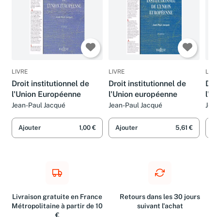
LIVRE
LIVRE
LIV
Droit institutionnel de
Droit institutionnel de
Dro
l'Union Européenne
l'Union européenne
l'U
éd.
Jean-Paul Jacqué
Jean-Paul Jacqué
Jea
Ajouter
1,00 €
Ajouter
5,61 €
A
Livraison gratuite en France
Retours dans les 30 jours
Métropolitaine à partir de 10
suivant l'achat
€