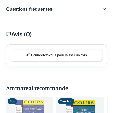
Questions fréquentes
Avis (0)
Connectez-vous pour laisser un avis
Ammareal recommande
Bon
Très bon
B