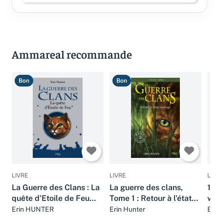
Ammareal recommande
Bon
Bon
T
LIVRE
LIVRE
LIV
La Guerre des Clans : La
La guerre des clans,
1. 
quête d'Etoile de Feu
Tome 1 : Retour à l'état
vis
(hors-série)
sauvage
Erin HUNTER
Erin Hunter
Eri