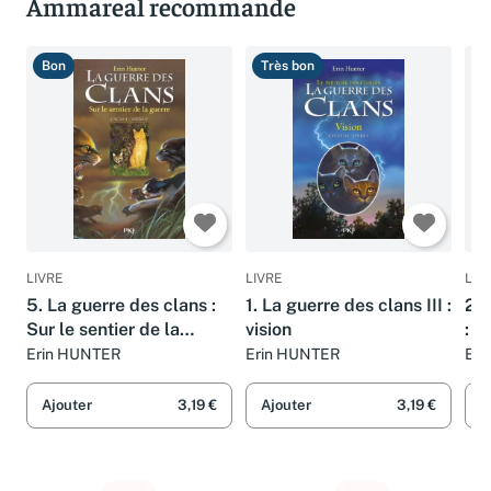
Ammareal recommande
Bon
Très bon
B
LIVRE
LIVRE
LIV
5. La guerre des clans :
1. La guerre des clans III :
2. 
Sur le sentier de la
vision
: R
guerre
Erin HUNTER
Erin HUNTER
Eri
Ajouter
3,19 €
Ajouter
3,19 €
A