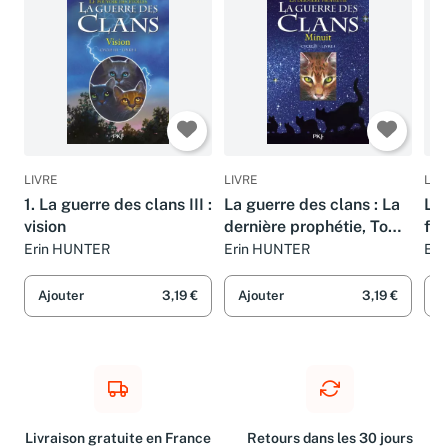
LIVRE
LIVRE
LIV
1. La guerre des clans III :
La guerre des clans : La
La 
vision
dernière prophétie, Tome
feu
1 : Minuit
Erin HUNTER
Erin HUNTER
Eri
Ajouter
3,19 €
Ajouter
3,19 €
A
Livraison gratuite en France
Retours dans les 30 jours