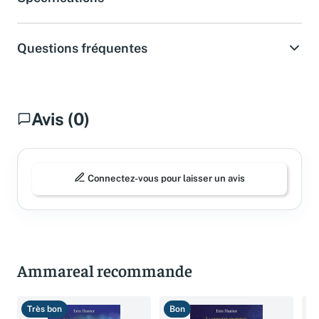
Questions fréquentes
Avis (0)
Connectez-vous pour laisser un avis
Ammareal recommande
Très bon
Bon
B