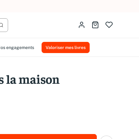
AMMAREAL.
Identifiez-vous
Aller au panier
Lancer la recherche
os engagements
Valoriser mes livres
s la maison