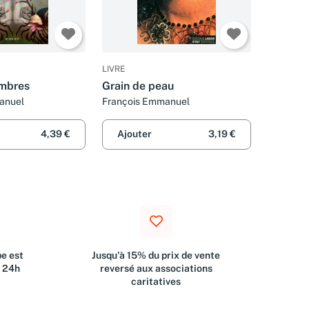
LIVRE
ombres
Grain de peau
anuel
François Emmanuel
4,39 €
Ajouter
3,19 €
e est
Jusqu'à 15% du prix de vente
s 24h
reversé aux associations
caritatives