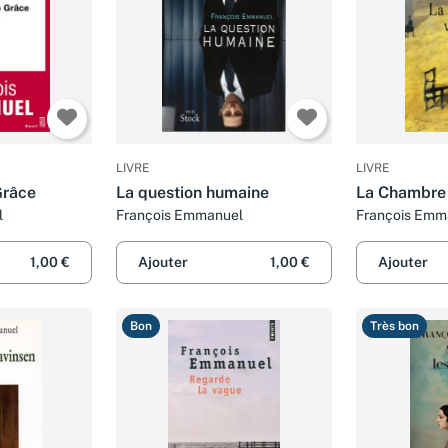
LIVRE
LIVRE
Grâce
La question humaine
La Chambre 
l
François Emmanuel
François Emm
1,00 €
Ajouter
1,00 €
Ajouter
Bon
Très bon