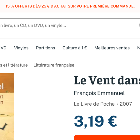
, DES POINTS, DES RÉCOMPENSES :
REJOIGNEZ GRATUITEMENT LE CLUB 
DVD
Vinyles
Partitions
Culture à 1 €
Meilleures ventes
N
et littérature
Littérature française
Le Vent dan
François Emmanuel
Le Livre de Poche
2007
3,19 €