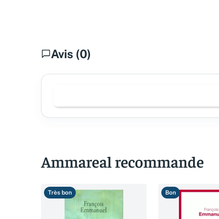
Avis (0)
Ammareal recommande
Très bon
Bon