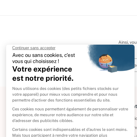
Ainsi, vo
À propos
Informat
Politique de retour
Informatio
Reprendre vos livres
Condition
Qui sommes-nous ?
Mentions 