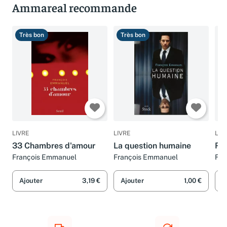
Ammareal recommande
Très bon
Très bon
B
LIVRE
LIVRE
LIV
33 Chambres d'amour
La question humaine
Re
François Emmanuel
François Emmanuel
Fra
Ajouter
3,19 €
Ajouter
1,00 €
A