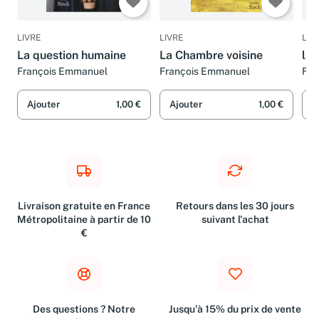
LIVRE
LIVRE
LIV
La question humaine
La Chambre voisine
la 
François Emmanuel
François Emmanuel
Fra
Ajouter
1,00 €
Ajouter
1,00 €
A
Livraison gratuite en France
Retours dans les 30 jours
Métropolitaine à partir de 10
suivant l'achat
€
Des questions ? Notre
Jusqu'à 15% du prix de vente