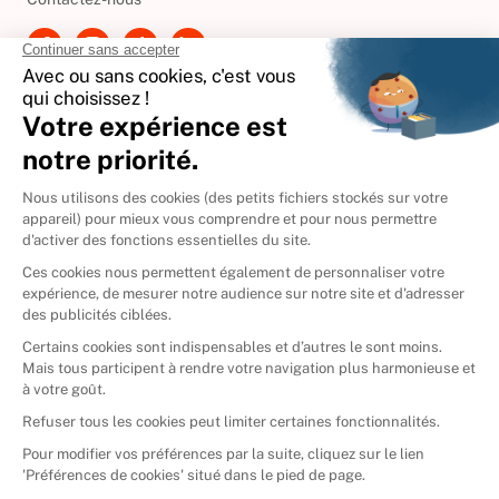
International
🇪🇸
Espagne
🇩🇪
Allemagne
🇮🇹
Italie
Donner vos livres