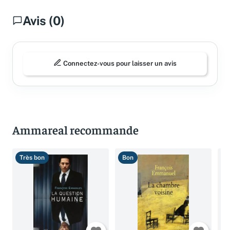
Avis (0)
Connectez-vous pour laisser un avis
Ammareal recommande
Très bon
Bon
T